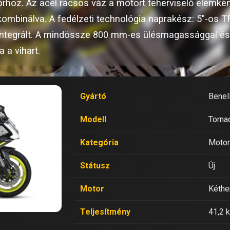
hoz. Az acél rácsos váz a motort teherviselő elemként
mbinálva. A fedélzeti technológia naprakész: 5"-os TFT
 integrált. A mindössze 800 mm-es ülésmagassággal és
 a vihart.
Gyártó
Benell
Modell
Torna
Kategória
Motor
Státusz
Új
Motor
Kéthe
Teljesítmény
41,2 