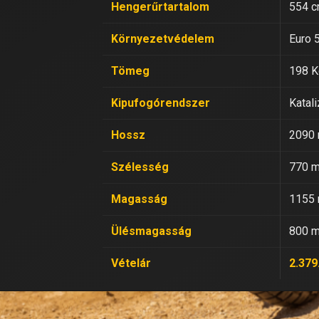
Hengerűrtartalom
554 c
Környezetvédelem
Euro 
Tömeg
198 K
Kipufogórendszer
Katali
Hossz
2090
Szélesség
770 
Magasság
1155
Ülésmagasság
800 
Vételár
2.379