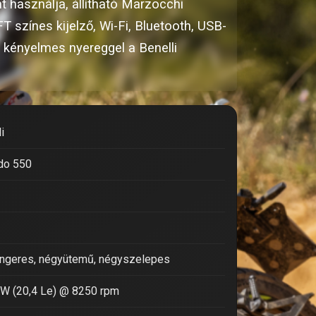
 használja, állítható Marzocchi
 színes kijelző, Wi-Fi, Bluetooth, USB-
 kényelmes nyereggel a Benelli
i
do 550
ngeres, négyütemű, négyszelepes
kW (20,4 Le) @ 8250 rpm