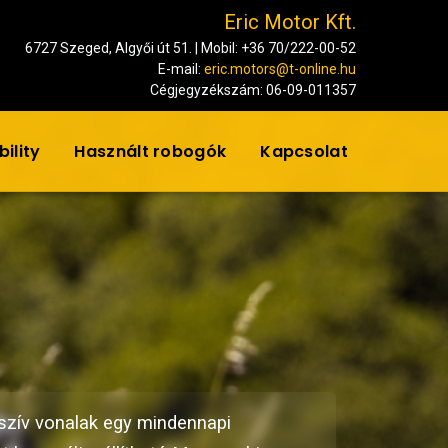
Eric Motor Kft.
6727 Szeged, Algyői út 51. | Mobil: +36 70/222-00-52
E-mail:
eric.motors@t-online.hu
Cégjegyzékszám: 06-09-011357
ility
Használt robogók
Kapcsolat
sszív vonalak egy mindennapi