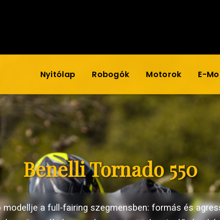
Nyitólap
Robogók
Motorok
E-Mob
Benelli Tornado 550
ó modellje a full-fairing szegmensben: formás és agre