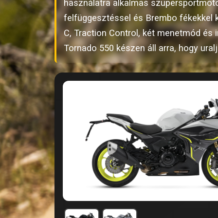
használatra alkalmas szupersportmotor
felfüggesztéssel és Brembo fékekkel ko
C, Traction Control, két menetmód és
Tornado 550 készen áll arra, hogy uralja