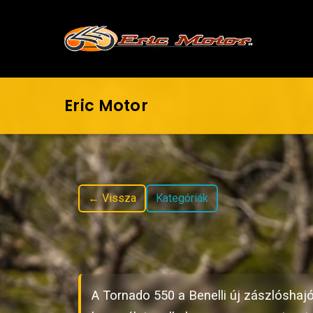
Eric Motor
← Vissza
Kategóriák
A Tornado 550 a Benelli új zászlóshaj