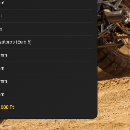
m³
5+
g
zátoros (Euro 5)
 mm
mm
 mm
mm
.000 Ft